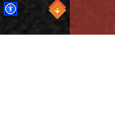
Il Centro Studi
Il
Center for the Study of Luigi Giussani
è un
centro di ricerca internazionale dedicato allo studio
del pensiero di Luigi Giussani. Ha una costitutiva
vocazione interdisciplinare ed è aperto a studiosi di